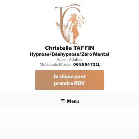
Aller
au
contenu
principal
Christelle TAFFIN
Hypnose/Déshypnose/Zéro Mental
Ados - Adultes
Métropole lilloise -
06 85 54 72 11
Je clique pour
prendre RDV
Menu