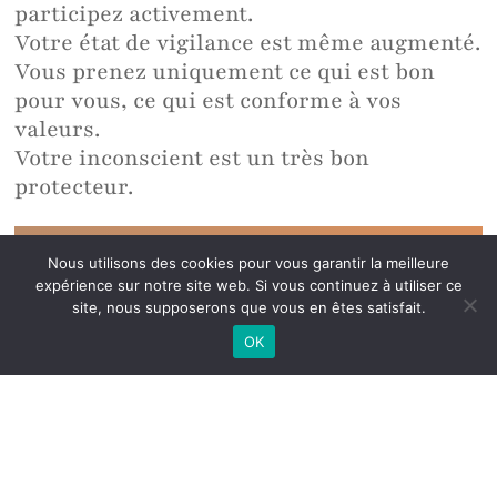
participez activement.
Votre état de vigilance est même augmenté.
Vous prenez uniquement ce qui est bon
pour vous, ce qui est conforme à vos
valeurs.
Votre inconscient est un très bon
protecteur.
Impossible de vous faire faire quelque chose
Nous utilisons des cookies pour vous garantir la meilleure
expérience sur notre site web. Si vous continuez à utiliser ce
contre votre volonté
site, nous supposerons que vous en êtes satisfait.
OK
Quels sont les risques ?
CHANGER
! et toujours de façon très
positive
.